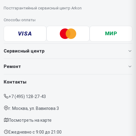
Постгарантийный сервисный центр Arkon
Способы оплаты
VISA
МИР
Сервисный центр
О нашем сервисе
Ремонт
Гарантия
Тепловизионных монокуляров
Контакты
Прайс-лист
Тепловизионных прицелов
+7 (495) 128-27-43
Срочный ремонт
Тепловизоров для смартфона
г. Москва, ул. Вавилова 3
Доставка и способы оплаты
Посмотреть на карте
Диагностика
Ежедневно с 9:00 до 21:00
Контакты