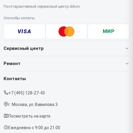
Постгарантийный сервисный центр Arkon
Способы оплаты
VISA
МИР
Сервисный центр
О нашем сервисе
Ремонт
Гарантия
Тепловизионных монокуляров
Контакты
Прайс-лист
Тепловизионных прицелов
+7 (495) 128-27-43
Срочный ремонт
Тепловизоров для смартфона
г. Москва, ул. Вавилова 3
Доставка и способы оплаты
Посмотреть на карте
Диагностика
Ежедневно с 9:00 до 21:00
Контакты