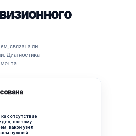
овизионного
ем, связана ли
и. Диагностика
емонта.
асована
 как отсутствие
идео, поэтому
ем, какой узел
раем нужный