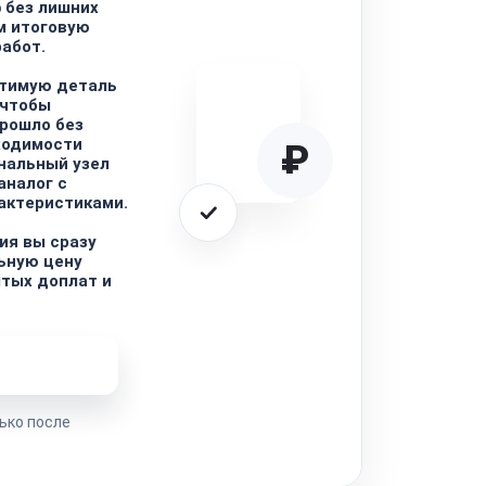
 без лишних
м итоговую
работ.
тимую деталь
 чтобы
рошло без
ходимости
₽
нальный узел
аналог с
актеристиками.
ия вы сразу
ьную цену
ытых доплат и
ремонта
ько после