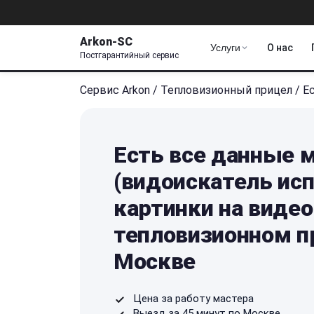
Arkon-SC
Услуги
О нас
Постгарантийный сервис
Сервис Arkon
/
Тепловизионный прицел
/
Е
Есть все данные 
(видоискатель исп
картинки на видео
тепловизионном п
Москве
Цена за работу мастера
Выезд за 45 минут по Москве