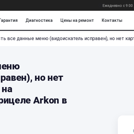
Ежедневно с 9:00 
Гарантия
Диагностика
Цены на ремонт
Контакты
сть все данные меню (видоискатель исправен), но нет кар
меню
равен), но нет
 на
рицеле Arkon в