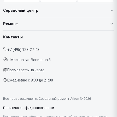
Сервисный центр
О нашем сервисе
Ремонт
Гарантия
Тепловизионных монокуляров
Контакты
Прайс-лист
Тепловизионных прицелов
+7 (495) 128-27-43
Срочный ремонт
Тепловизоров для смартфона
г. Москва, ул. Вавилова 3
Доставка и способы оплаты
Посмотреть на карте
Диагностика
Ежедневно с 9:00 до 21:00
Контакты
Все права защищены. Сервисный ремонт Arkon © 2026
Политика конфиденциальности
Информация на сайте носит ознакомительный характер и не является