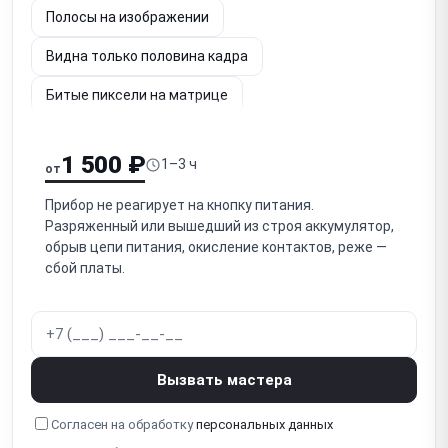
Полосы на изображении
Видна только половина кадра
Битые пиксели на матрице
Шум и потеря чёткости изображения
1 500 ₽
1–3 ч
от
Не работает энкодер / кнопки управления
Прибор не реагирует на кнопку питания.
Заклинило кольцо фокусировки / не фокусируется
Разряженный или вышедший из строя аккумулятор,
обрыв цепи питания, окисление контактов, реже —
Не регулируется диоптрийная подстройка окуляра
сбой платы.
Попадание влаги / запотевание
Повреждение объектива (германиевой линзы)
Программный сбой / зависание
Вызвать мастера
Не работает Wi-Fi / стриминг
Согласен на обработку
персональных данных
Не работает встроенный дальномер