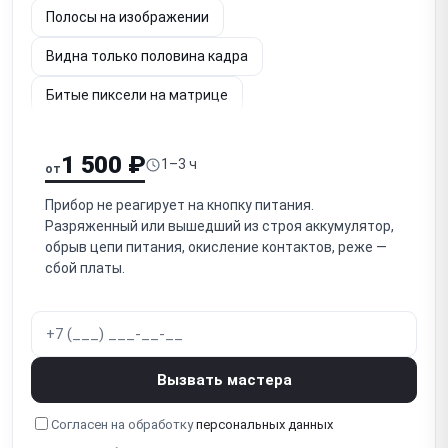
Полосы на изображении
Видна только половина кадра
Битые пиксели на матрице
Шум и потеря чёткости изображения
1 500 ₽
1–3 ч
от
Не работает энкодер / кнопки управления
Прибор не реагирует на кнопку питания.
Заклинило кольцо фокусировки / не фокусируется
Разряженный или вышедший из строя аккумулятор,
обрыв цепи питания, окисление контактов, реже —
Не регулируется диоптрийная подстройка окуляра
сбой платы.
Попадание влаги / запотевание
Повреждение объектива (германиевой линзы)
Программный сбой / зависание
Вызвать мастера
Не работает Wi-Fi / стриминг
Согласен на обработку
персональных данных
Не работает встроенный дальномер